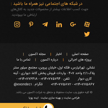
در شبکه های اجتماعی نیز همراه ما باشید :
جهت کسب اطلاعات بیشتر از محصولات جدید به کانال‌های
ارتباطی ما بپیوندید.
صفحه اصلی
اخبار
مجله اکسون
پروژه های اجرائی
درباره اکسون
تماس با ما
نشانی :تهرانپارس، فلکه اول، خیابان پروین، مجتمع سیلور سنتر
پلاک 2/1 واحد 407 - واردات فروش پخش کاغذ دیواری - آینه
کاری دیوار
تلفن : 02140775794 - 02140776418 -
02140775867 - 02140775872
تلگرام : exondec1@
© کلیه حقوق وب سایت محفوظ و متعلق به شرکت اکسون می باشد.
طراحی سایت
و
بهینه سازی سایت
:
ایده پویا