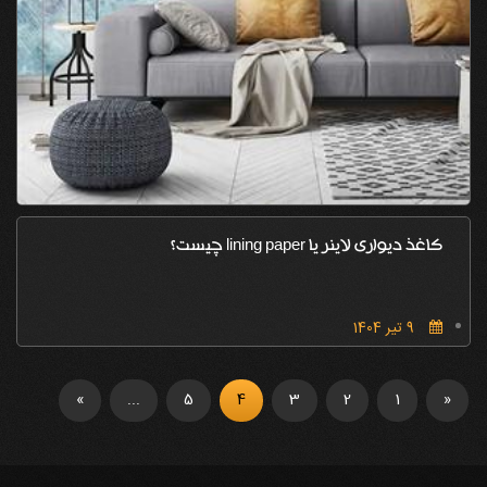
کاغذ دیواری لاینر یا lining paper چیست؟
9 تیر 1404
»
...
5
4
3
2
1
«