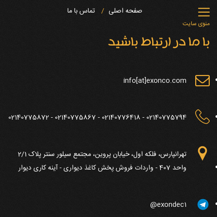
صفحه اصلی
تماس با ما
منوی سایت
با ما در ارتباط باشید
info[at]exonco.com
02140775794 - 02140776418 - 02140775867 - 02140775872
تهرانپارس، فلکه اول، خیابان پروین، مجتمع سیلور سنتر پلاک 2/1
واحد 407 - واردات فروش پخش کاغذ دیواری - آینه کاری دیوار
exondec1@