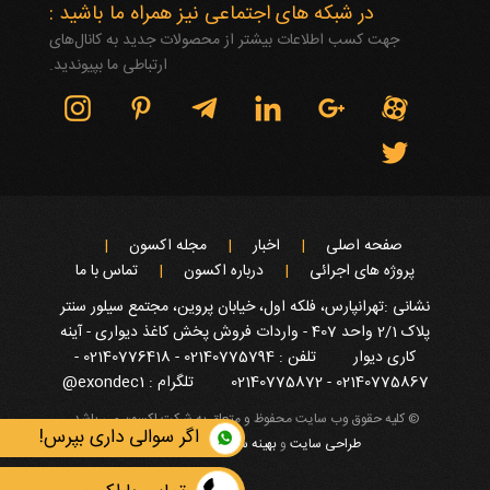
در شبکه های اجتماعی نیز همراه ما باشید :
جهت کسب اطلاعات بیشتر از محصولات جدید به کانال‌های
ارتباطی ما بپیوندید.
صفحه اصلی
اخبار
مجله اکسون
پروژه های اجرائی
درباره اکسون
تماس با ما
نشانی :تهرانپارس، فلکه اول، خیابان پروین، مجتمع سیلور سنتر
پلاک 2/1 واحد 407 - واردات فروش پخش کاغذ دیواری - آینه
کاری دیوار
تلفن : 02140775794 - 02140776418 -
02140775867 - 02140775872
تلگرام : exondec1@
© کلیه حقوق وب سایت محفوظ و متعلق به شرکت اکسون می باشد.
اگر سوالی داری بپرس!
طراحی سایت
و
بهینه سازی سایت
:
ایده پویا