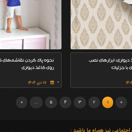
دیواری؛ ابزارهای نصب
نحوه پاک کردن نقاشی‌های ک
 با جزئیات
روی کاغذ دیواری
17 دی 1404
»
...
5
4
3
2
1
«
اجتماعی نیز همراه ما باشید :