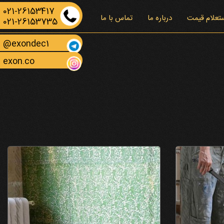
021-26153417
تعلام قیمت
درباره ما
تماس با ما
021-26153735
exondec1@
exon.co