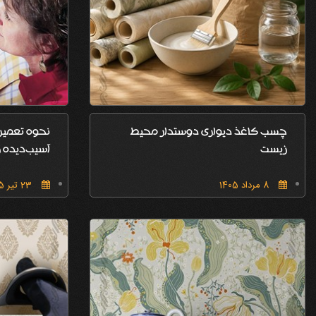
چسب کاغذ دیواری دوستدار محیط
نحوه تعمیر 
زیست
آسیب‌دیده ر
8 مرداد 1405
23 تیر 1405