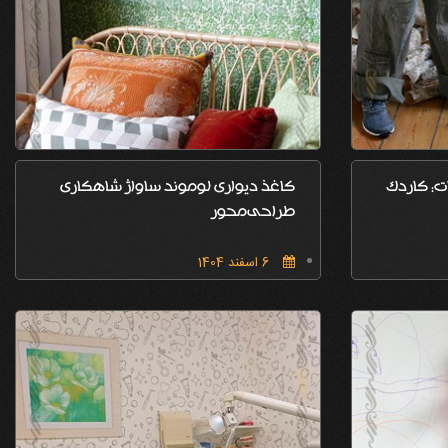
ات: کاردک
کاغذ دیواری لوموند ساواژ شاهکاری
طراحی‌محور
6 اسفند 1404