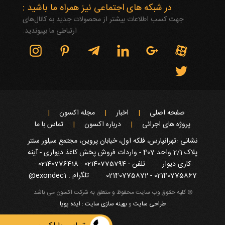
در شبکه های اجتماعی نیز همراه ما باشید :
جهت کسب اطلاعات بیشتر از محصولات جدید به کانال‌های
ارتباطی ما بپیوندید.
صفحه اصلی
اخبار
مجله اکسون
پروژه های اجرائی
درباره اکسون
تماس با ما
نشانی :تهرانپارس، فلکه اول، خیابان پروین، مجتمع سیلور سنتر
پلاک 2/1 واحد 407 - واردات فروش پخش کاغذ دیواری - آینه
کاری دیوار
تلفن : 02140775794 - 02140776418 -
02140775867 - 02140775872
تلگرام : exondec1@
© کلیه حقوق وب سایت محفوظ و متعلق به شرکت اکسون می باشد.
طراحی سایت
و
بهینه سازی سایت
:
ایده پویا