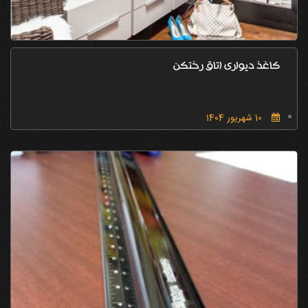
کاغذ دیواری اتاق رختکن
10 شهریور 1404