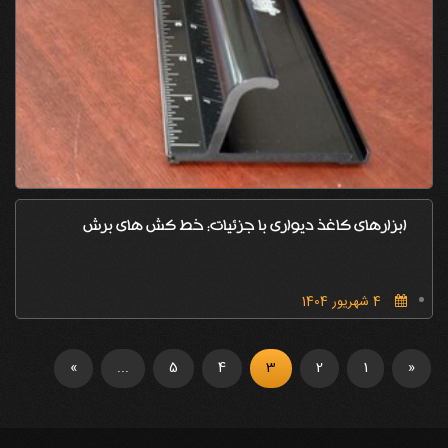
ابزارهای کاغذ دیواری با جزئیات: خط کش های برش
4 شهریور 1404
»
...
5
4
3
2
1
«