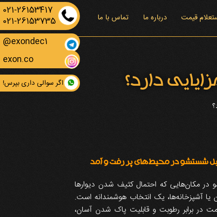
021-26153417
تعلام قیمت
درباره ما
تماس با ما
021-26153735
exondec1@
exon.co
یایی دارد؟
اگر سوالی داری بپرس!
؟
قابل شستشو در محیط‌های پر رفت و آمد
و در مکان‌هایی که احتمال کثیف شدن دیوارها
ان یا آشپزخانه‌ها، یک انتخاب هوشمندانه است.
مت در برابر رطوبت و قابلیت پاک شدن آسان،