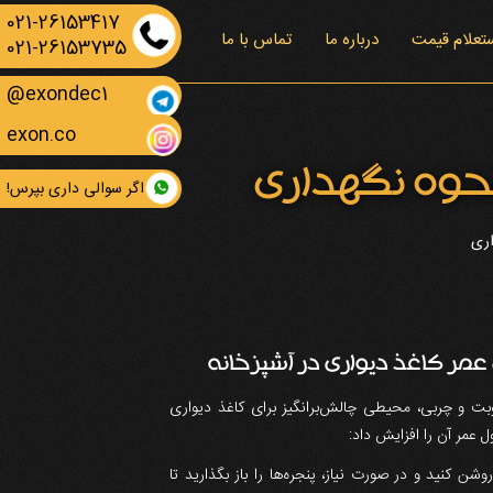
021-26153417
تعلام قیمت
درباره ما
تماس با ما
021-26153735
exondec1@
exon.co
نحوه نگهداری
اگر سوالی داری بپرس!
اری
بت و چربی، محیطی چالش‌برانگیز برای کاغذ دیواری
 عمر آن را افزایش داد:
ن کنید و در صورت نیاز، پنجره‌ها را باز بگذارید تا