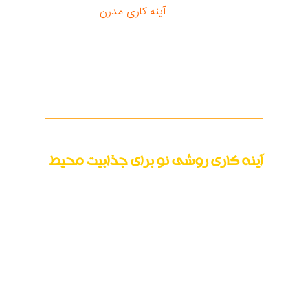
تاریخ استفاده از سبک
آینه کاری مدرن
می‌پردازیم و
در ادامه اقلام و ابزارآلات مورد نیاز برای آینه کاری را
معرفی می‌کنیم؛ بنابراین، اگر قصد تغییر در فضای
داخلی ساختمان خود را دارید و
آینه کاری دیوار
یکی
از گزینه‌های روی میز شماست، به شما توصیه
می‌کنیم تا انتهای این صفحه با همراه باشید.
آینه کاری روشی نو برای جذابیت محیط
بهترین و راحت‌ترین تعرف از آینه کاری را می‌توان
بدین صورت گفت که "اجرای طرح های منظم و
نقش های گوناگون بوسیله قطعات ریز و درشت آینه
برای تزئین سطوح داخلی بنا را آینه کاری می
گویند." این یک تعریف ساده از آینه کاری می باشد.
در واقع
آینه کاری
یکی از جذاب‌ترین و دلنشین‌‌ترین