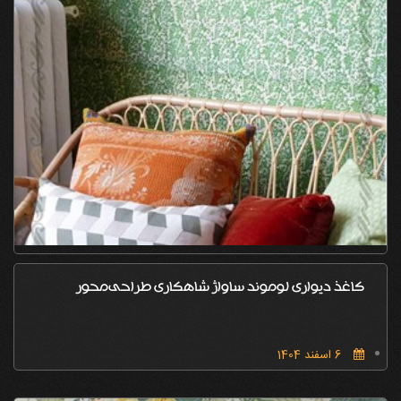
کاغذ دیواری لوموند ساواژ شاهکاری طراحی‌محور
6 اسفند 1404