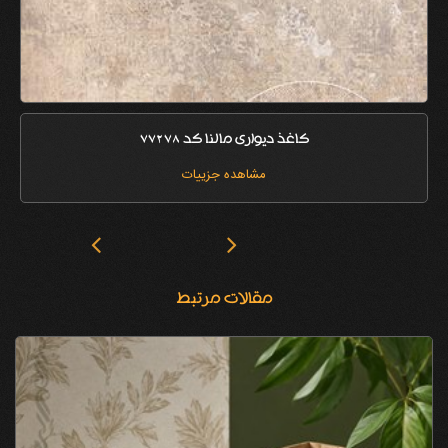
کاغذ دیواری مالنا کد 77278
مشاهده جزییات
مقالات مرتبط