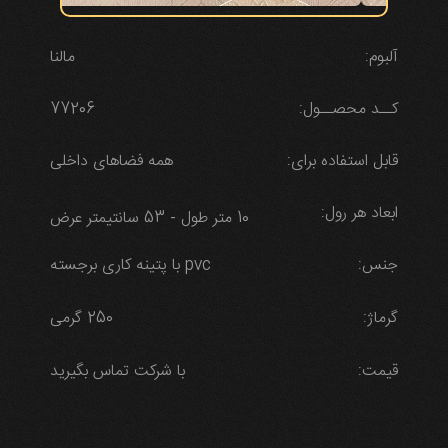
آلبوم:
مالنا
کــد محصــول:
77206
قابل استفاده برای:
همه فضاهای داخلی
ابعاد هر رول:
10 متر طول - 53 سانتیمتر عرض
جنس:
pvc با پتینه کاری برجسته
گرماژ:
250 گرمی
قیمت:
با شرکت تماس بگیرید