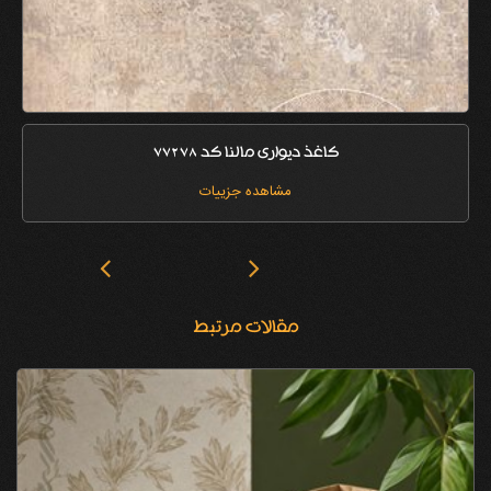
کاغذ دیواری مالنا کد 77202
مشاهده جزییات
مقالات مرتبط