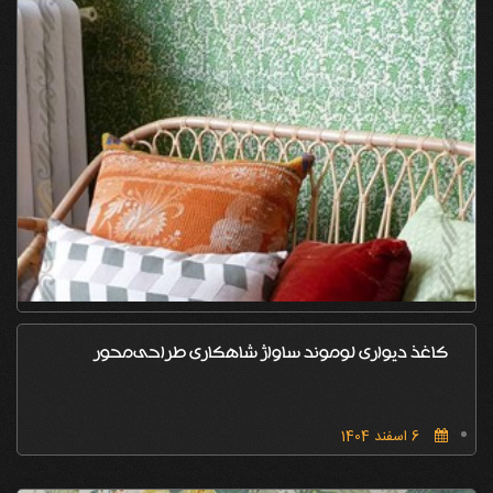
کاغذ دیواری لوموند ساواژ شاهکاری طراحی‌محور
6 اسفند 1404