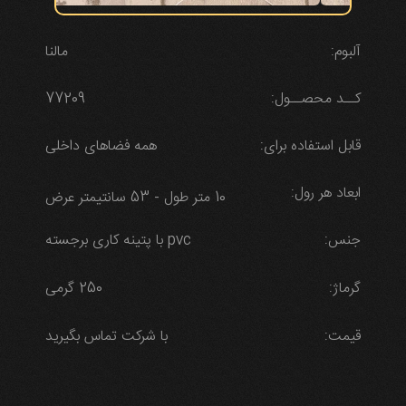
آلبوم:
مالنا
کــد محصــول:
77209
قابل استفاده برای:
همه فضاهای داخلی
ابعاد هر رول:
10 متر طول - 53 سانتیمتر عرض
جنس:
pvc با پتینه کاری برجسته
گرماژ:
250 گرمی
قیمت:
با شرکت تماس بگیرید