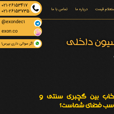
021-26153417
تعلام قیمت
درباره ما
تماس با ما
021-26153735
exondec1@
exon.co
یون داخلی
اگر سوالی داری بپرس!
خاب بین گچبری سنتی و
اسب فضای شماست؟