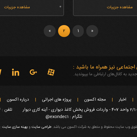
مشاهده جزییات
مشاهده جزییات
»
2
1
«
اجتماعی نیز همراه ما باشید :
 به کانال‌های ارتباطی ما بپیوندید.
اخبار
مجله اکسون
پروژه های اجرائی
درباره اکسون
ر
تلفن : 02140775794 - 02140776418 - 02140775867 - 02140775872
تلگرام : exondec1@
قوق وب سایت محفوظ و متعلق به شرکت اکسون می باشد.
طراحی سایت
و
بهینه سازی سایت
: