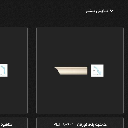
نمایش بیشتر
حاشیه پلی اورتان - PET-85606
حاشیه 12.5 سانتی - PET-88104