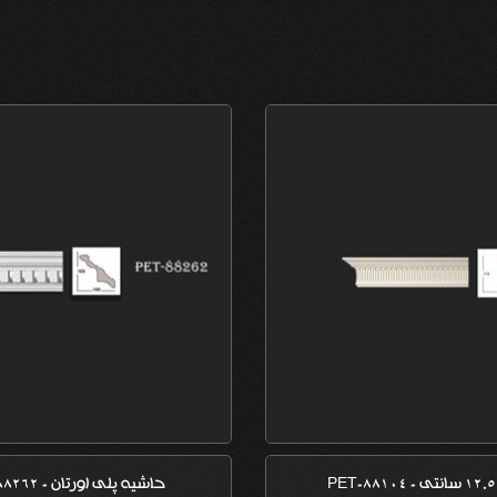
حاشیه پلی اورتان - PET-88262