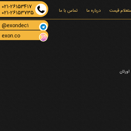
021-26153417
تعلام قیمت
درباره ما
تماس با ما
021-26153735
exondec1@
exon.co
اورتان