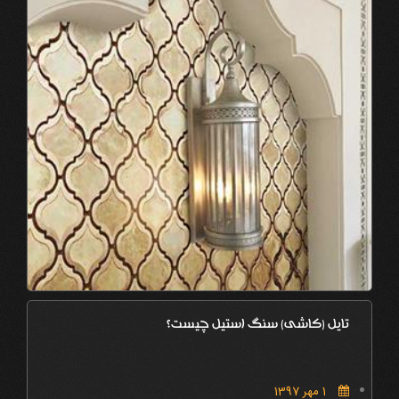
تایل (کاشی) سنگ استیل چیست؟
1 مهر 1397