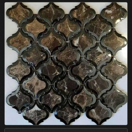
به راحتی قابل نصب می باشد.
بُرش تایل سنگ و استیل
جهت برش تایل های سنگ استیل می توانید توری آن را بوسیله
کاتر
مینی فرز
«
» برش داده یا با «
» قطعات آن را
برشکاری نمائید.
نصب تایل سنگ و استیل
جهت نصب تایل های ترکیبی سنگ و استیل حتماً از
چسب سنگ
«
» استفاده نمائید.