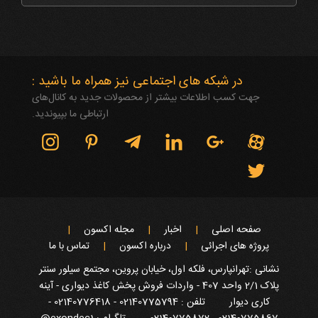
در شبکه های اجتماعی نیز همراه ما باشید :
جهت کسب اطلاعات بیشتر از محصولات جدید به کانال‌های
ارتباطی ما بپیوندید.
صفحه اصلی
اخبار
مجله اکسون
پروژه های اجرائی
درباره اکسون
تماس با ما
نشانی :تهرانپارس، فلکه اول، خیابان پروین، مجتمع سیلور سنتر
پلاک 2/1 واحد 407 - واردات فروش پخش کاغذ دیواری - آینه
کاری دیوار
تلفن : 02140775794 - 02140776418 -