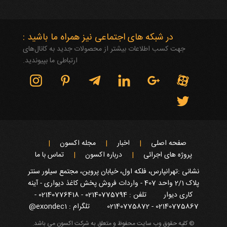
در شبکه های اجتماعی نیز همراه ما باشید :
جهت کسب اطلاعات بیشتر از محصولات جدید به کانال‌های
ارتباطی ما بپیوندید.
صفحه اصلی
اخبار
مجله اکسون
پروژه های اجرائی
درباره اکسون
تماس با ما
نشانی :تهرانپارس، فلکه اول، خیابان پروین، مجتمع سیلور سنتر
پلاک 2/1 واحد 407 - واردات فروش پخش کاغذ دیواری - آینه
کاری دیوار
تلفن : 02140775794 - 02140776418 -
02140775867 - 02140775872
تلگرام : exondec1@
© کلیه حقوق وب سایت محفوظ و متعلق به شرکت اکسون می باشد.