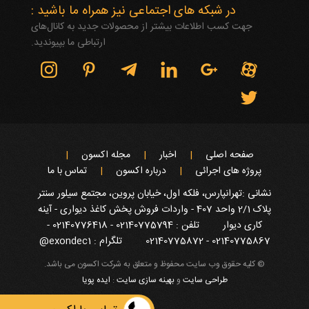
در شبکه های اجتماعی نیز همراه ما باشید :
جهت کسب اطلاعات بیشتر از محصولات جدید به کانال‌های
ارتباطی ما بپیوندید.
صفحه اصلی
اخبار
مجله اکسون
پروژه های اجرائی
درباره اکسون
تماس با ما
نشانی :تهرانپارس، فلکه اول، خیابان پروین، مجتمع سیلور سنتر
پلاک 2/1 واحد 407 - واردات فروش پخش کاغذ دیواری - آینه
کاری دیوار
تلفن : 02140775794 - 02140776418 -
02140775867 - 02140775872
تلگرام : exondec1@
© کلیه حقوق وب سایت محفوظ و متعلق به شرکت اکسون می باشد.
طراحی سایت
و
بهینه سازی سایت
:
ایده پویا