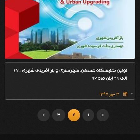
اولین نمایشگاه مسکن, شهرسازی و باز آفرینی شهری - 27
الی 29 آبان ماه 97
3 مهر 1397
»
3
2
1
«