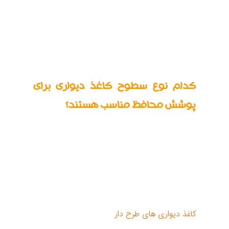
است. استفاده از فویل محافظ نیاز به صبر، مهارت و
تمرین بسیار بیشتری دارد و برای مناطق کوچکتر،
مانند یک دیوار شاخص، اطراف شومینه کاغذ دیواری
شده یا قطعات کاغذ دیواری تزئینی مناسب‌تر است.
کدام نوع سطوح کاغذ دیواری برای
پوشش محافظ مناسب هستند؟
به طور کلی، برای هر دو نوع عملیات محافظ (مایع یا
فویل)، سطح باید خشک، تمیز، بدون چربی و
مستحکم باشد. در مورد کاغذ دیواری، سطح
می‌تواند ساختار یافته یا برجسته باشد، یعنی لازم
نیست کاملاً صاف باشد، اما باید معیارهای فوق را
داشته باشد.
کاغذ دیواری های طرح دار
با روکش‌های کاغذی یا
غیر بافته، با تنوع زیادی از مواد سطحی و پرداخت‌ها