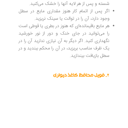
شسته و پس از هر لایه آنها را خشک می‌کنید.
اگر پس از اتمام کار هنوز مقداری مایع در سطل
وجود دارد، آن را در توالت یا سینک نریزید.
هر مایع باقیمانده‌ای که هنوز در بطری یا قوطی است
را می‌توانید در جای خنک و دور از نور خورشید
نگهداری کنید. اگر دیگر به آن نیازی ندارید آن را در
یک ظرف مناسب بریزید، در آن را محکم ببندید و در
سطل بازیافت بیندازید.
۲.
فویل محافظ کاغذ دیواری
فویل‌های محافظ کاغذ دیواری خودچسب در
عرض‌ها و استحکام‌های مختلف، مات یا براق شفاف،
به صورت رول یا به صورت متری وجود دارد.
عرض‌های استاندارد ۶۰، ۱۰۰، ۱۲۰، ۱۴۰ سانتی‌متر
هستند، اما فرمت‌های بزرگتر تا عرض ۲۰۰ سانتی‌متر
نیز قابل تهیه هستند. ضخامت فویل برای اصطکاک