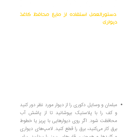
دستورالعمل استفاده از مایع محافظ کاغذ
دیواری
این دستورالعمل‌های گام به گام به شما کمک می‌کند
تا کاغذ دیواری خود را آب‌بندی کرده و آن را ضد آب
و قابل شستشو کنید. همیشه مطمئن شوید که از
محصولات مناسب استفاده می‌کنید. از آنجایی که
ترکیب شیمیایی مواد تشکیل دهنده از سازنده‌ای به
سازنده دیگر متفاوت است، توصیه می‌شود همیشه
اطلاعات محصول موجود در بسته‌بندی را بررسی
کنید. فرآیند شرح داده شده در زیر معمولاً برای اکثر
محصولات صحیح است:
مبلمان و وسایل دکوری را از دیوار مورد نظر دور کنید
و کف را با پلاستیک بپوشانید تا از پاشش آب
محافظت شود. اگر روی دیوارهایی با پریز یا خطوط
برق کار می‌کنید، برق را قطع کنید. لامپ‌های دیواری
و کلیدها و همچنین قاب‌های پریز را بردارید. برای