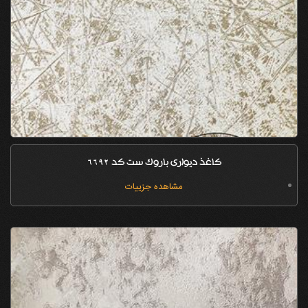
کاغذ دیواری باروک ست کد 6692
مشاهده جزییات