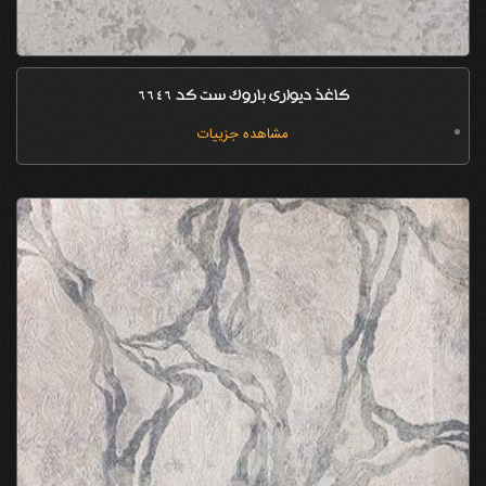
کاغذ دیواری باروک ست کد 6646
مشاهده جزییات