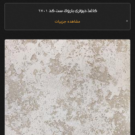
کاغذ دیواری باروک ست کد 6701
مشاهده جزییات