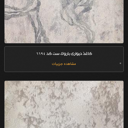
کاغذ دیواری باروک ست کد 6694
مشاهده جزییات