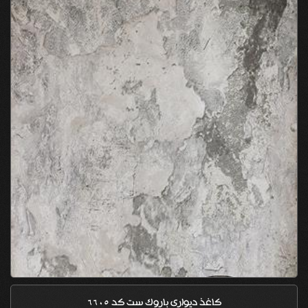
کاغذ دیواری باروک ست کد 6605