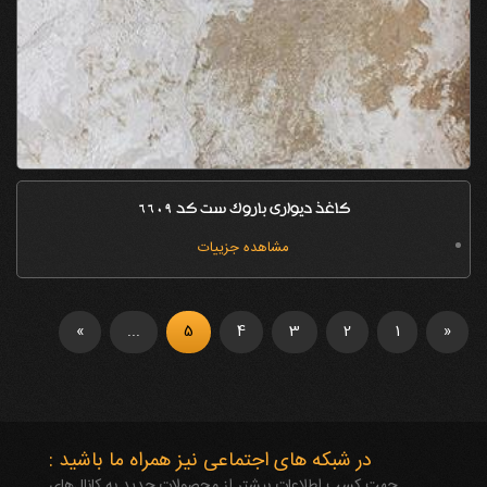
کاغذ دیواری باروک ست کد 6609
مشاهده جزییات
»
...
5
4
3
2
1
«
در شبکه های اجتماعی نیز همراه ما باشید :
جهت کسب اطلاعات بیشتر از محصولات جدید به کانال‌های