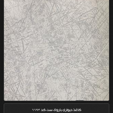
کاغذ دیواری باروک ست کد 6693