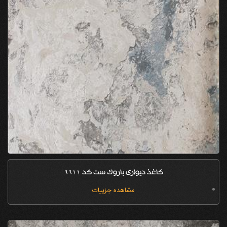
کاغذ دیواری باروک ست کد 6611
مشاهده جزییات