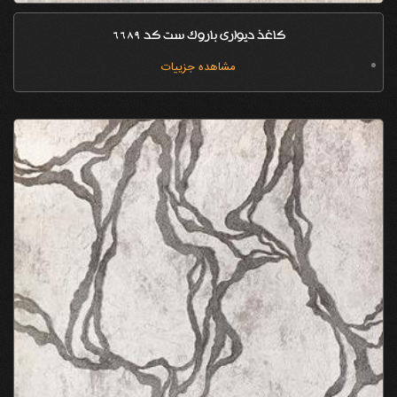
کاغذ دیواری باروک ست کد 6689
مشاهده جزییات