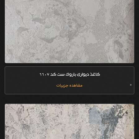
کاغذ دیواری باروک ست کد 6607
مشاهده جزییات