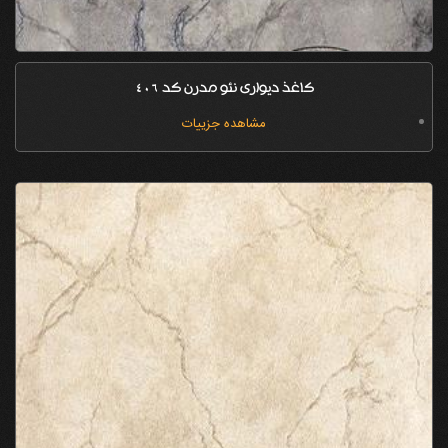
کاغذ دیواری نئو مدرن کد 406
مشاهده جزییات