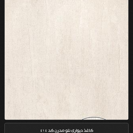
کاغذ دیواری نئو مدرن کد 414