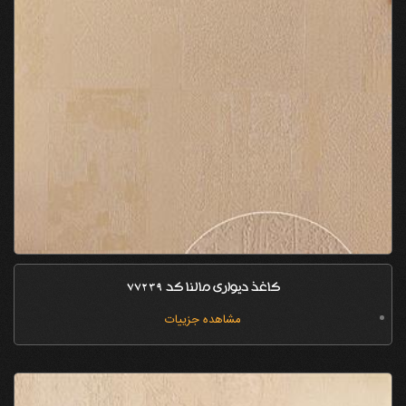
کاغذ دیواری مالنا کد 77239
مشاهده جزییات