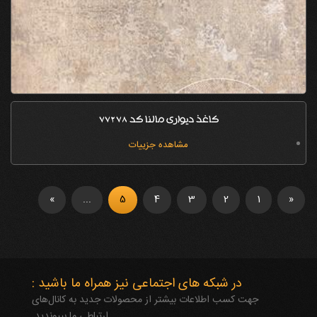
کاغذ دیواری مالنا کد 77278
مشاهده جزییات
»
...
5
4
3
2
1
«
در شبکه های اجتماعی نیز همراه ما باشید :
جهت کسب اطلاعات بیشتر از محصولات جدید به کانال‌های
ارتباطی ما بپیوندید.