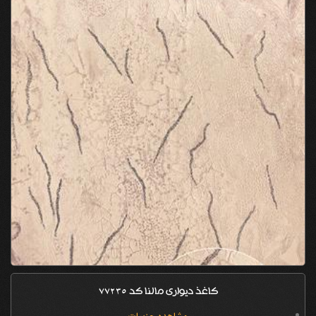
کاغذ دیواری مالنا کد 77235