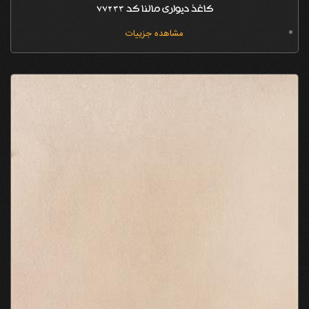
کاغذ دیواری مالنا کد 77233
مشاهده جزییات