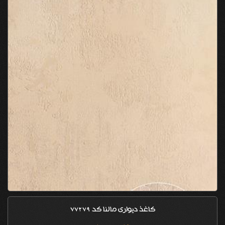
کاغذ دیواری مالنا کد 77279