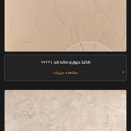
کاغذ دیواری مالنا کد 77234
مشاهده جزییات