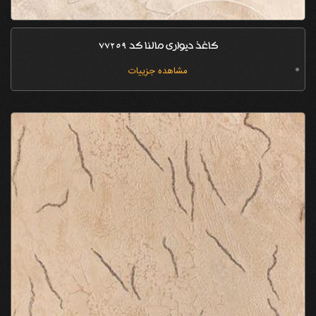
کاغذ دیواری مالنا کد 77259
مشاهده جزییات