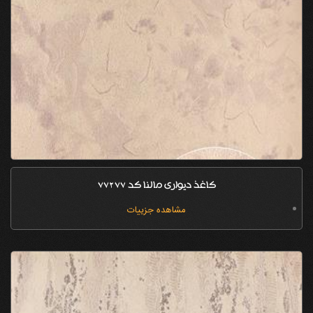
کاغذ دیواری مالنا کد 77277
مشاهده جزییات