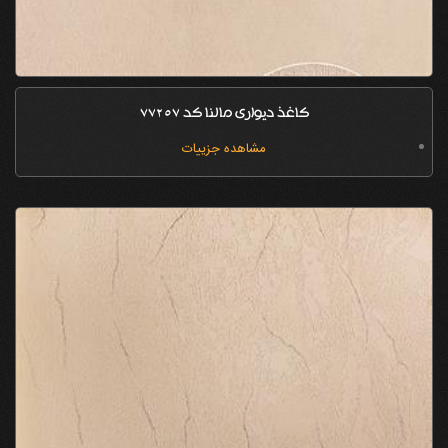
کاغذ دیواری مالنا کد 77257
مشاهده جزییات