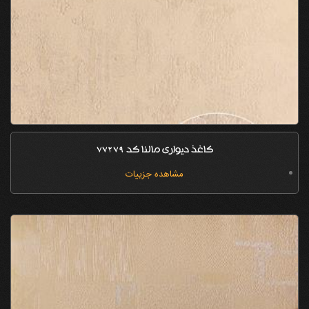
کاغذ دیواری مالنا کد 77279
مشاهده جزییات