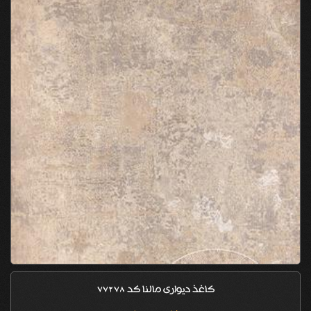
کاغذ دیواری مالنا کد 77278