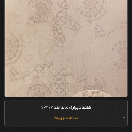
کاغذ دیواری مالنا کد 77213
مشاهده جزییات