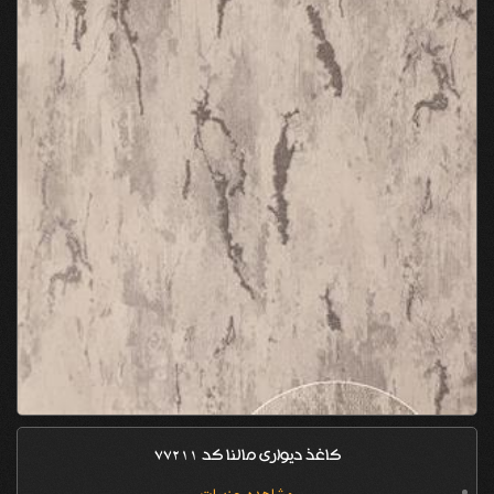
کاغذ دیواری مالنا کد 77211