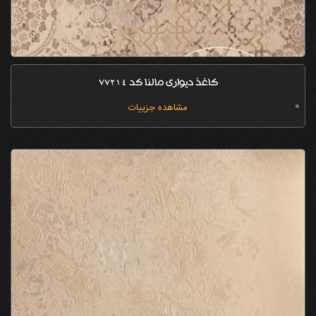
کاغذ دیواری مالنا کد 77214
مشاهده جزییات