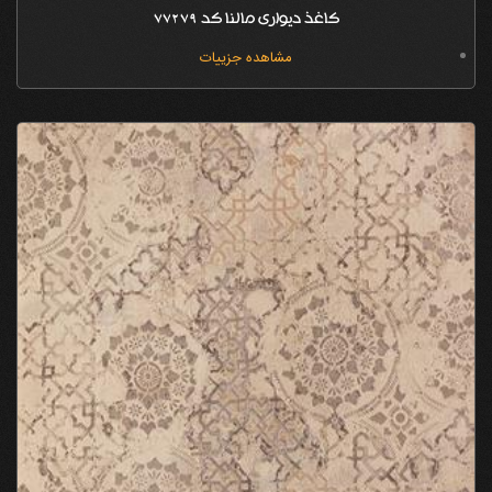
کاغذ دیواری مالنا کد 77279
مشاهده جزییات