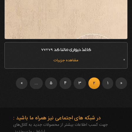
کاغذ دیواری مالنا کد 77279
مشاهده جزییات
»
...
5
4
3
2
1
«
در شبکه های اجتماعی نیز همراه ما باشید :
جهت کسب اطلاعات بیشتر از محصولات جدید به کانال‌های
ارتباطی ما بپیوندید.