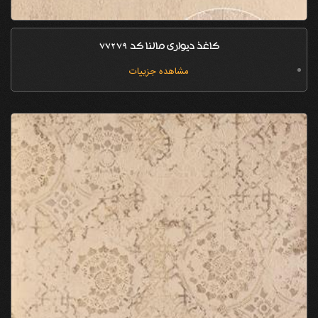
کاغذ دیواری مالنا کد 77279
مشاهده جزییات