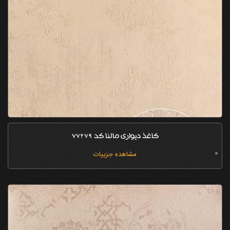
کاغذ دیواری مالنا کد 77279
مشاهده جزییات